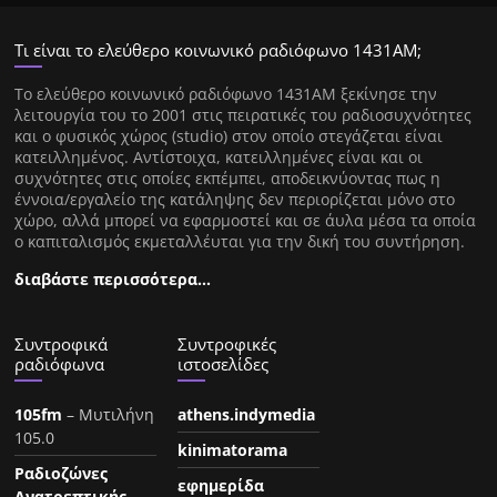
Τι είναι το ελεύθερο κοινωνικό ραδιόφωνο 1431ΑΜ;
Tο ελεύθερο κοινωνικό ραδιόφωνο 1431AM ξεκίνησε την
λειτουργία του το 2001 στις πειρατικές του ραδιοσυχνότητες
και ο φυσικός χώρος (studio) στον οποίο στεγάζεται είναι
κατειλλημένος. Αντίστοιχα, κατειλλημένες είναι και οι
συχνότητες στις οποίες εκπέμπει, αποδεικνύοντας πως η
έννοια/εργαλείο της κατάληψης δεν περιορίζεται μόνο στο
χώρο, αλλά μπορεί να εφαρμοστεί και σε άυλα μέσα τα οποία
ο καπιταλισμός εκμεταλλέυται για την δική του συντήρηση.
διαβάστε περισσότερα…
Συντροφικά
Συντροφικές
ραδιόφωνα
ιστοσελίδες
105fm
– Μυτιλήνη
athens.indymedia
105.0
kinimatorama
Ραδιοζώνες
εφημερίδα
Ανατρεπτικής