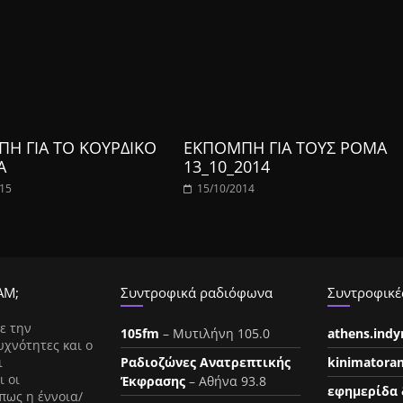
Η ΓΙΑ ΤΟ ΚΟΥΡΔΙΚΟ
ΕΚΠΟΜΠΗ ΓΙΑ ΤΟΥΣ ΡΟΜΑ
Α
13_10_2014
015
15/10/2014
ΑΜ;
Συντροφικά ραδιόφωνα
Συντροφικές
ε την
105fm
– Μυτιλήνη 105.0
athens.ind
υχνότητες και ο
ι
Ραδιοζώνες Ανατρεπτικής
kinimatora
ι οι
Έκφρασης
– Αθήνα 93.8
εφημερίδα 
πως η έννοια/