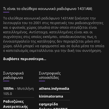
Τι είναι το ελεύθερο κοινωνικό ραδιόφωνο 1431ΑΜ;
Tο ελεύθερο κοινωνικό ραδιόφωνο 1431AM ξεκίνησε την
λειτουργία του το 2001 στις πειρατικές του ραδιοσυχνότητες
και ο φυσικός χώρος (studio) στον οποίο στεγάζεται είναι
κατειλλημένος. Αντίστοιχα, κατειλλημένες είναι και οι
συχνότητες στις οποίες εκπέμπει, αποδεικνύοντας πως η
έννοια/εργαλείο της κατάληψης δεν περιορίζεται μόνο στο
χώρο, αλλά μπορεί να εφαρμοστεί και σε άυλα μέσα τα οποία
ο καπιταλισμός εκμεταλλέυται για την δική του συντήρηση.
διαβάστε περισσότερα…
Συντροφικά
Συντροφικές
ραδιόφωνα
ιστοσελίδες
105fm
– Μυτιλήνη
athens.indymedia
105.0
kinimatorama
Ραδιοζώνες
εφημερίδα
Ανατρεπτικής