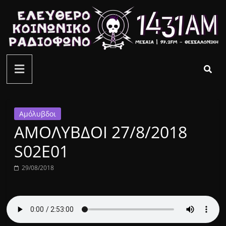
Μετάβαση
σε
περιεχόμενο
ελεύθερο
κοινωνικό
ραδιόφωνο
Αμόλυβδοι
ΑΜΟΛΥΒΔΟΙ 27/8/2018
1431AM
S02E01
29/08/2018