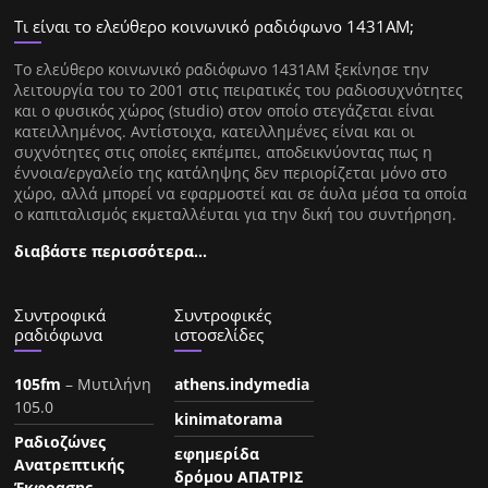
Τι είναι το ελεύθερο κοινωνικό ραδιόφωνο 1431ΑΜ;
Tο ελεύθερο κοινωνικό ραδιόφωνο 1431AM ξεκίνησε την
λειτουργία του το 2001 στις πειρατικές του ραδιοσυχνότητες
και ο φυσικός χώρος (studio) στον οποίο στεγάζεται είναι
κατειλλημένος. Αντίστοιχα, κατειλλημένες είναι και οι
συχνότητες στις οποίες εκπέμπει, αποδεικνύοντας πως η
έννοια/εργαλείο της κατάληψης δεν περιορίζεται μόνο στο
χώρο, αλλά μπορεί να εφαρμοστεί και σε άυλα μέσα τα οποία
ο καπιταλισμός εκμεταλλέυται για την δική του συντήρηση.
διαβάστε περισσότερα…
Συντροφικά
Συντροφικές
ραδιόφωνα
ιστοσελίδες
105fm
– Μυτιλήνη
athens.indymedia
105.0
kinimatorama
Ραδιοζώνες
εφημερίδα
Ανατρεπτικής
δρόμου ΑΠΑΤΡΙΣ
Έκφρασης
–