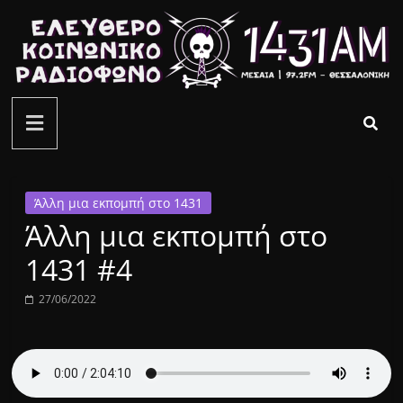
Μετάβαση
σε
περιεχόμενο
ελεύθερο
κοινωνικό
ραδιόφωνο
Άλλη μια εκπομπή στο 1431
Άλλη μια εκπομπή στο
1431AM
1431 #4
27/06/2022