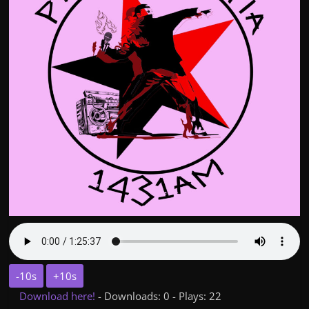
-10s
+10s
Download here!
- Downloads: 0 - Plays: 22