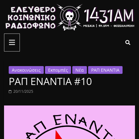
Μετάβαση
σε
περιεχόμενο
ελεύθερο
κοινωνικό
ραδιόφωνο
Ανακοινώσεις
Εκπομπές
Νέα
ΡΑΠ ΕΝΑΝΤΙΑ
ΡΑΠ ΕΝΑΝΤΙΑ #10
1431AM
20/11/2025