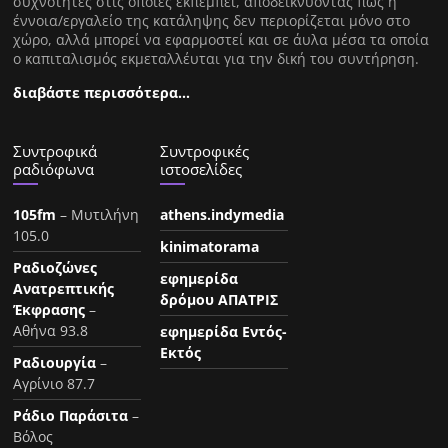
συχνότητες στις οποίες εκπέμπει, αποδεικνύοντας πως η
έννοια/εργαλείο της κατάληψης δεν περιορίζεται μόνο στο
χώρο, αλλά μπορεί να εφαρμοστεί και σε άυλα μέσα τα οποία
ο καπιταλισμός εκμεταλλέυται για την δική του συντήρηση.
διαβάστε περισσότερα…
Συντροφικά
Συντροφικές
ραδιόφωνα
ιστοσελίδες
105fm
– Μυτιλήνη
athens.indymedia
105.0
kinimatorama
Ραδιοζώνες
εφημερίδα
Ανατρεπτικής
δρόμου ΑΠΑΤΡΙΣ
Έκφρασης
–
Αθήνα 93.8
εφημερίδα Εντός-
Εκτός
Ραδιουργία
–
Αγρίνιο 87.7
Ράδιο Παράσιτα
–
Βόλος