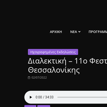
Μετάβαση
σε
περιεχόμενο
ελεύθερο
ΑΡΧΙΚΗ
ΝΕΑ
ΠΡΟΓΡΑΜ
κοινωνικό
Ηχογραφημένες Εκδηλώσεις
ραδιόφωνο
Διαλεκτική – 11ο Φεσ
1431AM
Θεσσαλονίκης
02/07/2022