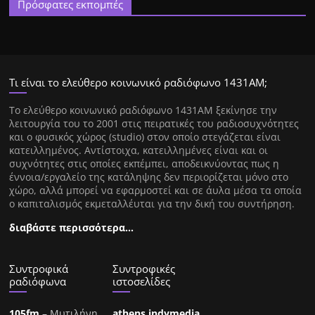
Πρόσφατες εκπομπές
Τι είναι το ελεύθερο κοινωνικό ραδιόφωνο 1431ΑΜ;
Tο ελεύθερο κοινωνικό ραδιόφωνο 1431AM ξεκίνησε την
λειτουργία του το 2001 στις πειρατικές του ραδιοσυχνότητες
και ο φυσικός χώρος (studio) στον οποίο στεγάζεται είναι
κατειλλημένος. Αντίστοιχα, κατειλλημένες είναι και οι
συχνότητες στις οποίες εκπέμπει, αποδεικνύοντας πως η
έννοια/εργαλείο της κατάληψης δεν περιορίζεται μόνο στο
χώρο, αλλά μπορεί να εφαρμοστεί και σε άυλα μέσα τα οποία
ο καπιταλισμός εκμεταλλέυται για την δική του συντήρηση.
διαβάστε περισσότερα…
Συντροφικά
Συντροφικές
ραδιόφωνα
ιστοσελίδες
105fm
– Μυτιλήνη
athens.indymedia