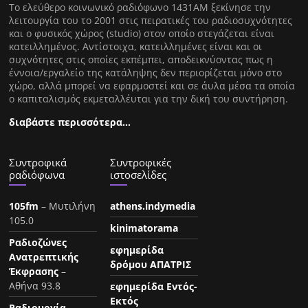
Tο ελεύθερο κοινωνικό ραδιόφωνο 1431AM ξεκίνησε την
λειτουργία του το 2001 στις πειρατικές του ραδιοσυχνότητες
και ο φυσικός χώρος (studio) στον οποίο στεγάζεται είναι
κατειλλημένος. Αντίστοιχα, κατειλλημένες είναι και οι
συχνότητες στις οποίες εκπέμπει, αποδεικνύοντας πως η
έννοια/εργαλείο της κατάληψης δεν περιορίζεται μόνο στο
χώρο, αλλά μπορεί να εφαρμοστεί και σε άυλα μέσα τα οποία
ο καπιταλισμός εκμεταλλέυται για την δική του συντήρηση.
διαβάστε περισσότερα…
Συντροφικά
Συντροφικές
ραδιόφωνα
ιστοσελίδες
105fm
– Μυτιλήνη
athens.indymedia
105.0
kinimatorama
Ραδιοζώνες
εφημερίδα
Ανατρεπτικής
δρόμου ΑΠΑΤΡΙΣ
Έκφρασης
–
Αθήνα 93.8
εφημερίδα Εντός-
Εκτός
Ραδιουργία
–