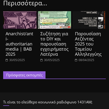
Περισσότερα...
Anarchist/ant
Συζήτηση για
Παρουσίαση
i-
το DIY και
Ατζέντας
authoritarian
παρουσίαση
2025 του
media | BAB
εγχειρήματος
Ταμείου
2025
Λατέρνα
Αλληλεγγύης
30/05/2025
30/05/2025
08/04/2025
Πρόσφατες εκπομπές
Τι είναι το ελεύθερο κοινωνικό ραδιόφωνο 1431ΑΜ;