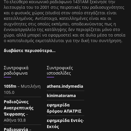
Tο ελεύθερο κοινωνικό ραδιόφωνο 1431AM ξεκίνησε την
λειτουργία του το 2001 στις πειρατικές του ραδιοσυχνότητες
και ο φυσικός χώρος (studio) στον οποίο στεγάζεται είναι
κατειλλημένος. Αντίστοιχα, κατειλλημένες είναι και οι
συχνότητες στις οποίες εκπέμπει, αποδεικνύοντας πως η
έννοια/εργαλείο της κατάληψης δεν περιορίζεται μόνο στο
χώρο, αλλά μπορεί να εφαρμοστεί και σε άυλα μέσα τα οποία
ο καπιταλισμός εκμεταλλέυται για την δική του συντήρηση.
διαβάστε περισσότερα…
Συντροφικά
Συντροφικές
ραδιόφωνα
ιστοσελίδες
105fm
– Μυτιλήνη
athens.indymedia
105.0
kinimatorama
Ραδιοζώνες
εφημερίδα
Ανατρεπτικής
δρόμου ΑΠΑΤΡΙΣ
Έκφρασης
–
Αθήνα 93.8
εφημερίδα Εντός-
Εκτός
Ραδιουργία
–