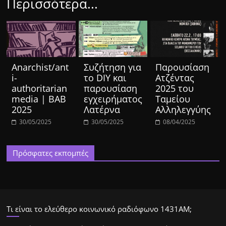
Περισσότερα...
Anarchist/ant
Συζήτηση για
Παρουσίαση
i-
το DIY και
Ατζέντας
authoritarian
παρουσίαση
2025 του
media | BAB
εγχειρήματος
Ταμείου
2025
Λατέρνα
Αλληλεγγύης
30/05/2025
30/05/2025
08/04/2025
Πρόσφατες εκπομπές
Τι είναι το ελεύθερο κοινωνικό ραδιόφωνο 1431ΑΜ;