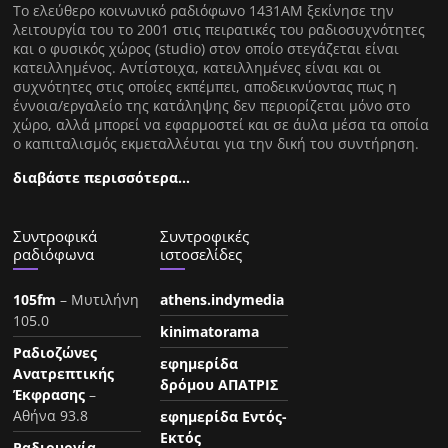
Tο ελεύθερο κοινωνικό ραδιόφωνο 1431AM ξεκίνησε την
λειτουργία του το 2001 στις πειρατικές του ραδιοσυχνότητες
και ο φυσικός χώρος (studio) στον οποίο στεγάζεται είναι
κατειλλημένος. Αντίστοιχα, κατειλλημένες είναι και οι
συχνότητες στις οποίες εκπέμπει, αποδεικνύοντας πως η
έννοια/εργαλείο της κατάληψης δεν περιορίζεται μόνο στο
χώρο, αλλά μπορεί να εφαρμοστεί και σε άυλα μέσα τα οποία
ο καπιταλισμός εκμεταλλέυται για την δική του συντήρηση.
διαβάστε περισσότερα…
Συντροφικά
Συντροφικές
ραδιόφωνα
ιστοσελίδες
105fm
– Μυτιλήνη
athens.indymedia
105.0
kinimatorama
Ραδιοζώνες
εφημερίδα
Ανατρεπτικής
δρόμου ΑΠΑΤΡΙΣ
Έκφρασης
–
Αθήνα 93.8
εφημερίδα Εντός-
Εκτός
Ραδιουργία
–