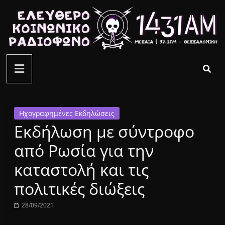
Μετάβαση
σε
περιεχόμενο
ελεύθερο
κοινωνικό
ραδιόφωνο
Ηχογραφημένες Εκδηλώσεις
Εκδήλωση με σύντροφο
1431AM
από Ρωσία για την
καταστολή και τις
πολιτικές διώξεις
28/09/2021