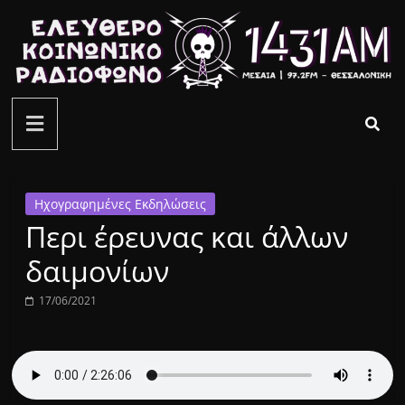
Μετάβαση
σε
περιεχόμενο
ελεύθερο
κοινωνικό
ραδιόφωνο
Ηχογραφημένες Εκδηλώσεις
Περι έρευνας και άλλων
1431AM
δαιμονίων
17/06/2021