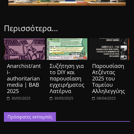
Περισσότερα...
Anarchist/ant
Συζήτηση για
Παρουσίαση
i-
το DIY και
Ατζέντας
authoritarian
παρουσίαση
2025 του
media | BAB
εγχειρήματος
Ταμείου
2025
Λατέρνα
Αλληλεγγύης
30/05/2025
30/05/2025
08/04/2025
Πρόσφατες εκπομπές