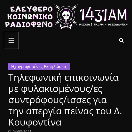
Μετάβαση
σε
περιεχόμενο
ελεύθερο
κοινωνικό
ραδιόφωνο
Ηχογραφημένες Εκδηλώσεις
Τηλεφωνική επικοινωνία
1431AM
με φυλακισμένους/ες
συντρόφους/ισσες για
την απεργία πείνας του Δ.
Κουφοντίνα
04/03/2021