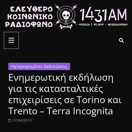
Μετάβαση
σε
περιεχόμενο
ελεύθερο
κοινωνικό
ραδιόφωνο
Ηχογραφημένες Εκδηλώσεις
Ενημερωτική εκδήλωση
1431AM
για τις κατασταλτικές
επιχειρίσεις σε Torino και
Trento – Terra Incognita
07/04/2019