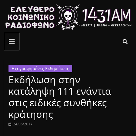
Μετάβαση
σε
περιεχόμενο
ελεύθερο
κοινωνικό
ραδιόφωνο
Ηχογραφημένες Εκδηλώσεις
Εκδήλωση στην
1431AM
κατάληψη 111 ενάντια
στις ειδικές συνθήκες
κράτησης
24/05/2017