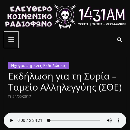
Μετάβαση
σε
περιεχόμενο
ελεύθερο
κοινωνικό
ραδιόφωνο
Ηχογραφημένες Εκδηλώσεις
Εκδήλωση για τη Συρία –
1431AM
Ταμείο Αλληλεγγύης (ΣΘΕ)
24/05/2017