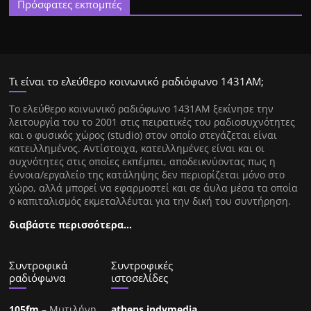
Πρόσφατες εκπομπές
Τι είναι το ελεύθερο κοινωνικό ραδιόφωνο 1431ΑΜ;
Tο ελεύθερο κοινωνικό ραδιόφωνο 1431AM ξεκίνησε την
λειτουργία του το 2001 στις πειρατικές του ραδιοσυχνότητες
και ο φυσικός χώρος (studio) στον οποίο στεγάζεται είναι
κατειλλημένος. Αντίστοιχα, κατειλλημένες είναι και οι
συχνότητες στις οποίες εκπέμπει, αποδεικνύοντας πως η
έννοια/εργαλείο της κατάληψης δεν περιορίζεται μόνο στο
χώρο, αλλά μπορεί να εφαρμοστεί και σε άυλα μέσα τα οποία
ο καπιταλισμός εκμεταλλέυται για την δική του συντήρηση.
διαβάστε περισσότερα…
Συντροφικά
Συντροφικές
ραδιόφωνα
ιστοσελίδες
105fm
– Μυτιλήνη
athens.indymedia