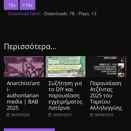
-10s
+10s
Download here!
- Downloads: 78 - Plays: 13
Περισσότερα...
Anarchist/ant
Συζήτηση για
Παρουσίαση
i-
το DIY και
Ατζέντας
authoritarian
παρουσίαση
2025 του
media | BAB
εγχειρήματος
Ταμείου
2025
Λατέρνα
Αλληλεγγύης
30/05/2025
30/05/2025
08/04/2025