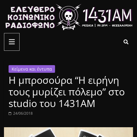
Μετάβαση
σε
περιεχόμενο
ελεύθερο
κοινωνικό
ραδιόφωνο
Κείμενα και έντυπα
Η μπροσούρα “Η ειρήνη
1431AM
τους μυρίζει πόλεμο” στο
studio του 1431AM
24/06/2018