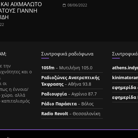
 ΚΑΙ ΑΙΧΜΑΛΩΤΟ
08/06/2022
ΑΤΟΥΣ ΓΙΑΝΝΗ
ΙΔΗ
022
ΑΜ;
Συντροφικά ραδιόφωνα
Συντροφικές
ε την
105fm
– Μυτιλήνη 105.0
athens.ind
υχνότητες και ο
ι
Ραδιοζώνες Ανατρεπτικής
kinimatora
ι οι
Έκφρασης
– Αθήνα 93.8
εφημερίδα 
πως η έννοια/
Ραδιουργία
– Αγρίνιο 87.7
ο χώρο, αλλά
εφημερίδα 
ο καπιταλισμός
Ράδιο Παράσιτα
– Βόλος
Radio Revolt
– Θεσσαλονίκη