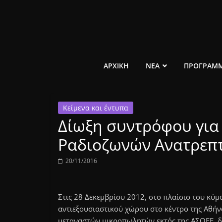
Μετάβαση
σε
περιεχόμενο
ελεύθερο
ΑΡΧΙΚΗ
ΝΕΑ
ΠΡΟΓΡΑΜ
κοινωνικό
Κείμενα και έντυπα
ραδιόφωνο
Δίωξη συντρόφου για
1431AM
Ραδιοζωνών Ανατρεπ
20/11/2016
Στις 28 Δεκεμβρίου 2012, στο πλαίσιο του κύ
αντιεξουσιαστικού χώρου στο κέντρο της Αθήν
μεταναστών μικροπωλητών εκτός της ΑΣΟΕΕ, δ