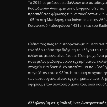
Το 2012 οι μπάτσοι εισβάλλουν στο αυτοδιαχε
Ραδιοζωνών Αναπτρεπτικής Έκφρασης-98fm. Το
προσπάθειας φίμωσης των αντικαθεστωτικών 
105fm στη Μυτιλήνη, του Indymedia στην Αθή
Κοινωνικού Ραδιοφώνου 1431am και του Radio
Βλέποντας πως τα αυτοοργανωμένα μέσα αντιπ
τον άλλο τρόπο την διάχυση του λόγου του ευ
πλέον σε μεμονωμένα άτομα. Τέσσερα χρόνια μ
ποτέ μέλος ραδιοφωνικού εγχειρήματος, καλεί
στοιχείο ένα δακτυλικό αποτύπωμα που βρέθηκ
στεγαζόταν τότε ο 98fm. Η ατομική στοχοποί
των αυτοοργανωμένων εγχειρημάτων αντιπληρο
αφήσουμε τον σύντροφο μόνο του, όλοι και όλε
Αλληλεγγύη στις Ραδιοζώνες Ανατρεπτικής