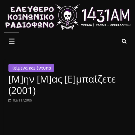
Μετάβαση
σε
περιεχόμενο
ελεύθερο
κοινωνικό
ραδιόφωνο
Κείμενα και έντυπα
[Μ]ην [Μ]ας [Ε]μπαίζετε
1431AM
(2001)
03/11/2009