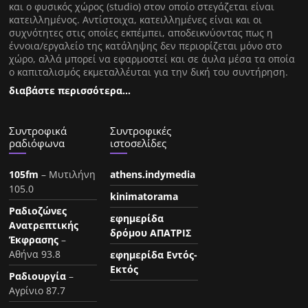
και ο φυσικός χώρος (studio) στον οποίο στεγάζεται είναι
κατειλλημένος. Αντίστοιχα, κατειλλημένες είναι και οι
συχνότητες στις οποίες εκπέμπει, αποδεικνύοντας πως η
έννοια/εργαλείο της κατάληψης δεν περιορίζεται μόνο στο
χώρο, αλλά μπορεί να εφαρμοστεί και σε άυλα μέσα τα οποία
ο καπιταλισμός εκμεταλλέυται για την δική του συντήρηση.
διαβάστε περισσότερα…
Συντροφικά
Συντροφικές
ραδιόφωνα
ιστοσελίδες
105fm
– Μυτιλήνη
athens.indymedia
105.0
kinimatorama
Ραδιοζώνες
εφημερίδα
Ανατρεπτικής
δρόμου ΑΠΑΤΡΙΣ
Έκφρασης
–
Αθήνα 93.8
εφημερίδα Εντός-
Εκτός
Ραδιουργία
–
Αγρίνιο 87.7