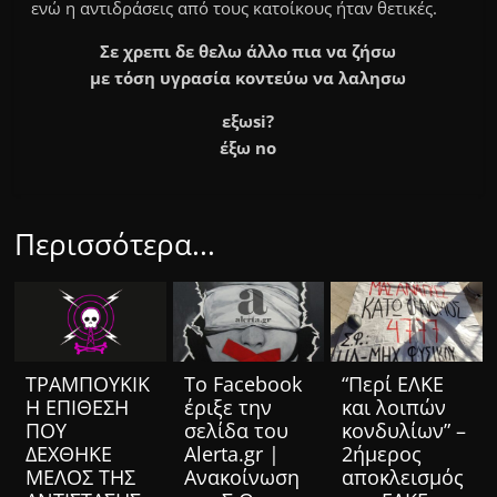
ενώ η αντιδράσεις από τους κατοίκους ήταν θετικές.
Σε χρεπι δε θελω άλλο πια να ζήσω
με τόση υγρασία κοντεύω να λαλησω
εξωsi?
έξω no
Περισσότερα...
ΤΡΑΜΠΟΥΚΙΚ
Το Facebook
“Περί ΕΛΚΕ
Η ΕΠΙΘΕΣΗ
έριξε την
και λοιπών
ΠΟΥ
σελίδα του
κονδυλίων” –
ΔΕΧΘΗΚΕ
Alerta.gr |
2ήμερος
ΜΕΛΟΣ ΤΗΣ
Ανακοίνωση
αποκλεισμός