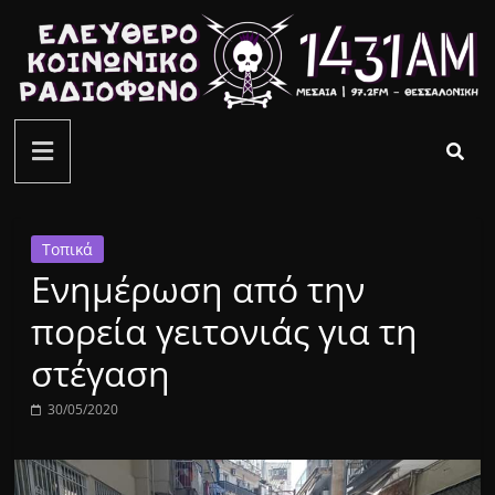
Μετάβαση
σε
περιεχόμενο
ελεύθερο
κοινωνικό
ραδιόφωνο
Τοπικά
Ενημέρωση από την
1431AM
πορεία γειτονιάς για τη
στέγαση
30/05/2020