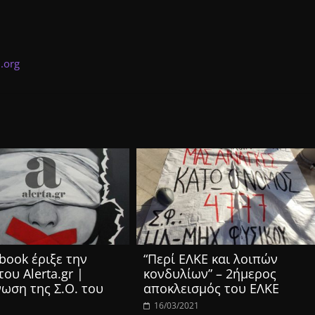
.org
book έριξε την
“Περί ΕΛΚΕ και λοιπών
του Alerta.gr |
κονδυλίων” – 2ήμερος
ωση της Σ.Ο. του
αποκλεισμός του ΕΛΚΕ
16/03/2021