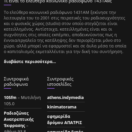
Τι είναι το ελεύθερο κοινωνικό ραδιόφωνο 1431ΑΜ;
Tο ελεύθερο κοινωνικό ραδιόφωνο 1431AM ξεκίνησε την
λειτουργία του το 2001 στις πειρατικές του ραδιοσυχνότητες
και ο φυσικός χώρος (studio) στον οποίο στεγάζεται είναι
κατειλλημένος. Αντίστοιχα, κατειλλημένες είναι και οι
συχνότητες στις οποίες εκπέμπει, αποδεικνύοντας πως η
έννοια/εργαλείο της κατάληψης δεν περιορίζεται μόνο στο
χώρο, αλλά μπορεί να εφαρμοστεί και σε άυλα μέσα τα οποία
ο καπιταλισμός εκμεταλλέυται για την δική του συντήρηση.
διαβάστε περισσότερα…
Συντροφικά
Συντροφικές
ραδιόφωνα
ιστοσελίδες
105fm
– Μυτιλήνη
athens.indymedia
105.0
kinimatorama
Ραδιοζώνες
εφημερίδα
Ανατρεπτικής
δρόμου ΑΠΑΤΡΙΣ
Έκφρασης
–
Αθήνα 93.8
εφημερίδα Εντός-