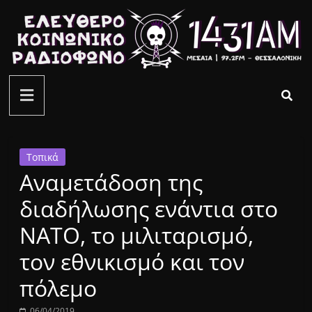
Μετάβαση
σε
περιεχόμενο
ελεύθερο
κοινωνικό
ραδιόφωνο
Τοπικά
Αναμετάδοση της
1431AM
διαδήλωσης ενάντια στο
ΝΑΤΟ, το μιλιταρισμό,
τον εθνικισμό και τον
πόλεμο
06/04/2019