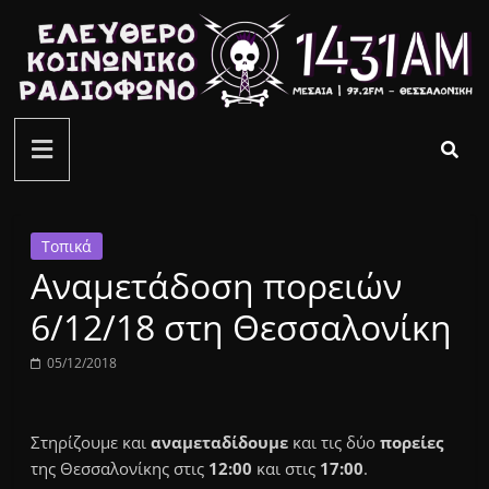
Μετάβαση
σε
περιεχόμενο
ελεύθερο
κοινωνικό
ραδιόφωνο
Τοπικά
Αναμετάδοση πορειών
1431AM
6/12/18 στη Θεσσαλονίκη
05/12/2018
Στηρίζουμε και
αναμεταδίδουμε
και τις δύο
πορείες
της Θεσσαλονίκης στις
12:00
και στις
17:00
.