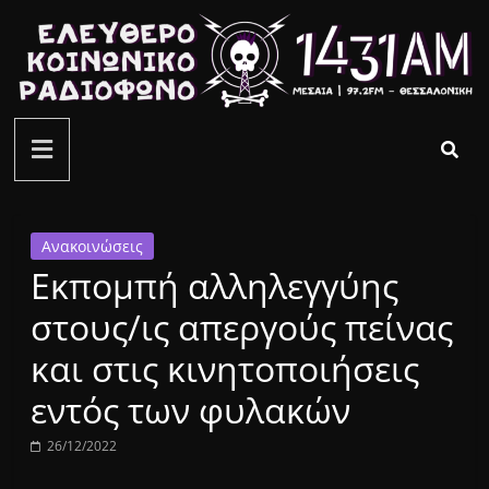
Μετάβαση
σε
περιεχόμενο
ελεύθερο
κοινωνικό
ραδιόφωνο
Ανακοινώσεις
Εκπομπή αλληλεγγύης
1431AM
στους/ις απεργούς πείνας
και στις κινητοποιήσεις
εντός των φυλακών
26/12/2022