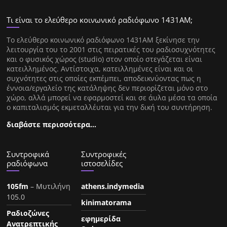
Τι είναι το ελεύθερο κοινωνικό ραδιόφωνο 1431ΑΜ;
Tο ελεύθερο κοινωνικό ραδιόφωνο 1431AM ξεκίνησε την
λειτουργία του το 2001 στις πειρατικές του ραδιοσυχνότητες
και ο φυσικός χώρος (studio) στον οποίο στεγάζεται είναι
κατειλλημένος. Αντίστοιχα, κατειλλημένες είναι και οι
συχνότητες στις οποίες εκπέμπει, αποδεικνύοντας πως η
έννοια/εργαλείο της κατάληψης δεν περιορίζεται μόνο στο
χώρο, αλλά μπορεί να εφαρμοστεί και σε άυλα μέσα τα οποία
ο καπιταλισμός εκμεταλλέυται για την δική του συντήρηση.
διαβάστε περισσότερα…
Συντροφικά
Συντροφικές
ραδιόφωνα
ιστοσελίδες
105fm
– Μυτιλήνη
athens.indymedia
105.0
kinimatorama
Ραδιοζώνες
εφημερίδα
Ανατρεπτικής