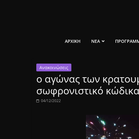
Μετάβαση
σε
περιεχόμενο
ελεύθερο
ΑΡΧΙΚΗ
ΝΕΑ
ΠΡΟΓΡΑΜ
κοινωνικό
Ανακοινώσεις
ραδιόφωνο
ο αγώνας των κρατουμ
1431AM
σωφρονιστικό κώδικ
04/12/2022