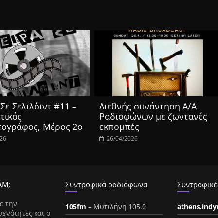
Σε Σελιλόιντ #11 –
Διεθνής συνάντηση Α/Α
τικός
Ραδιοφώνων με ζωντανές
τογράφος, Μέρος 2ο
εκπομπές
026
26/04/2026
ΑΜ;
Συντροφικά ραδιόφωνα
Συντροφικές
ε την
105fm
– Μυτιλήνη 105.0
athens.ind
υχνότητες και ο