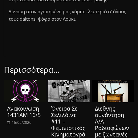
Δύναμη στον αγαπημένο μας κάμπο, λ
ευτεριά σ’ όλους
τους daltons, ψόφο στον Λούκι.
Περισσότερα...
Ανακοίνωση
Όνειρα Σε
Διεθνής
1431ΑΜ 16/5
Σελιλόιντ
συνάντηση
#11 –
Α/Α
16/05/2026
Φεμινιστικός
Ραδιοφώνων
Κινηματογρά
με ζωντανές