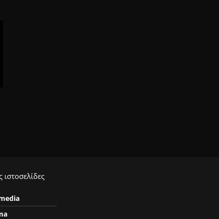
 ιστοσελίδες
ymedia
ma