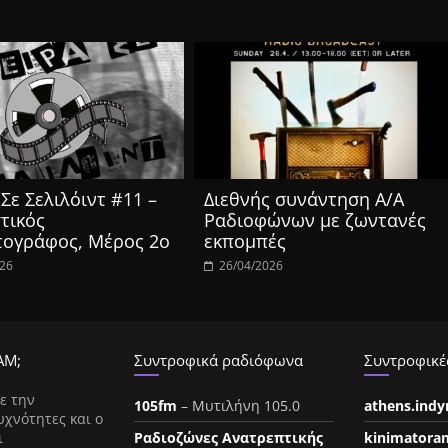
Σε Σελιλόιντ #11 –
Διεθνής συνάντηση Α/Α
τικός
Ραδιοφώνων με ζωντανές
τογράφος, Μέρος 2ο
εκπομπές
026
26/04/2026
ΑΜ;
Συντροφικά ραδιόφωνα
Συντροφικές
ε την
105fm
– Μυτιλήνη 105.0
athens.ind
υχνότητες και ο
ι
Ραδιοζώνες Ανατρεπτικής
kinimatora