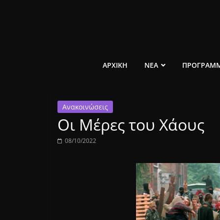
Μετάβαση
σε
περιεχόμενο
ελεύθερο
ΑΡΧΙΚΗ
ΝΕΑ
ΠΡΟΓΡΑΜ
κοινωνικό
Ανακοινώσεις
ραδιόφωνο
Οι Μέρες του Χάους
1431AM
08/10/2022