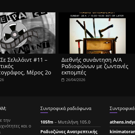
Σε Σελιλόιντ #11 –
Διεθνής συνάντηση Α/Α
τικός
Ραδιοφώνων με ζωντανές
τογράφος, Μέρος 2ο
εκπομπές
026
26/04/2026
ΑΜ;
Συντροφικά ραδιόφωνα
Συντροφικές
ε την
105fm
– Μυτιλήνη 105.0
athens.ind
υχνότητες και ο
ι
Ραδιοζώνες Ανατρεπτικής
kinimatora