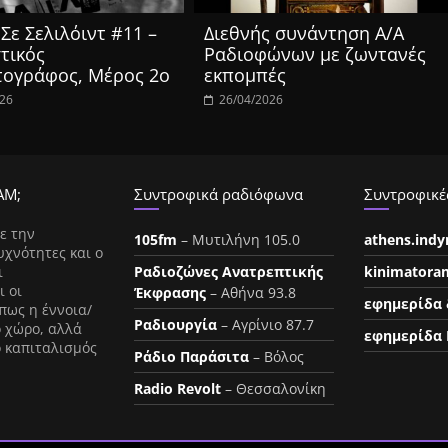
Σε Σελιλόιντ #11 –
Διεθνής συνάντηση Α/Α
τικός
Ραδιοφώνων με ζωντανές
τογράφος, Μέρος 2ο
εκπομπές
026
26/04/2026
ΑΜ;
Συντροφικά ραδιόφωνα
Συντροφικές
ε την
105fm
– Μυτιλήνη 105.0
athens.ind
υχνότητες και ο
ι
Ραδιοζώνες Ανατρεπτικής
kinimatora
ι οι
Έκφρασης
– Αθήνα 93.8
εφημερίδα 
πως η έννοια/
Ραδιουργία
– Αγρίνιο 87.7
ο χώρο, αλλά
εφημερίδα 
ο καπιταλισμός
Ράδιο Παράσιτα
– Βόλος
Radio Revolt
– Θεσσαλονίκη