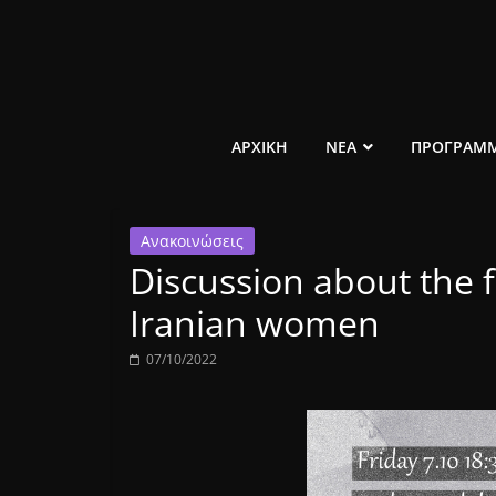
Μετάβαση
σε
περιεχόμενο
ελεύθερο
ΑΡΧΙΚΗ
ΝΕΑ
ΠΡΟΓΡΑΜ
κοινωνικό
Ανακοινώσεις
ραδιόφωνο
Discussion about the f
1431AM
Iranian women
07/10/2022