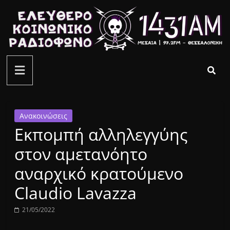
Μετάβαση
σε
περιεχόμενο
ελεύθερο
κοινωνικό
ραδιόφωνο
Ανακοινώσεις
Εκπομπή αλληλεγγύης
1431AM
στον αμετανόητο
αναρχικό κρατούμενο
Claudio Lavazza
21/05/2022