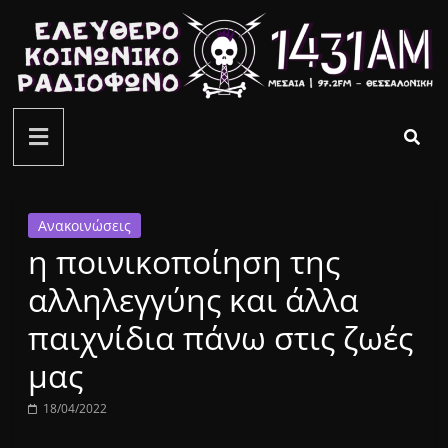
Μετάβαση
σε
περιεχόμενο
ελεύθερο
κοινωνικό
ραδιόφωνο
Ανακοινώσεις
η ποινικοποίηση της
1431AM
αλληλεγγύης και άλλα
παιχνίδια πάνω στις ζωές
μας
18/04/2022