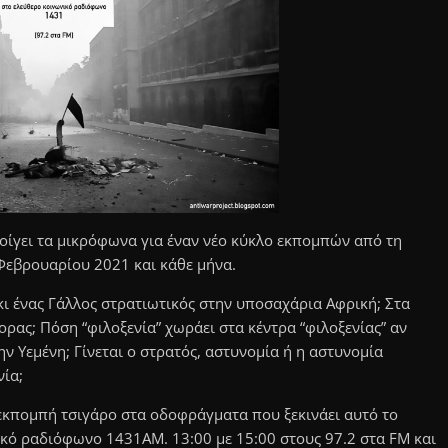
ίγει τα μικρόφωνα για έναν νέο κύκλο εκπομπών από τη
Φεβρουαρίου 2021 και κάθε μήνα.
 κι ένας Γάλλος στρατιωτικός στην υποσαχάρια Αφρική; Στα
ορας; Πόση “φιλοξενία” χωράει στα κέντρα “φιλοξενίας” αν
ην Υεμένη; Γίνεται ο στρατός, αστυνομία ή η αστυνομία
νία;
 εκπομπή τσιγάρο στα οδοφράγματα που ξεκινάει αυτό το
κό ραδιόφωνο 1431ΑΜ. 13:00 με 15:00 στους 97.2 στα FM και