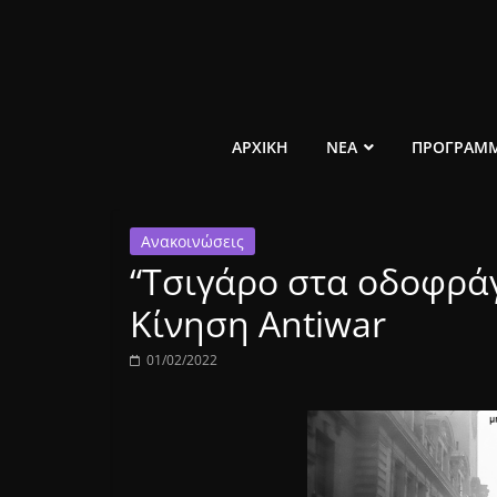
Μετάβαση
σε
περιεχόμενο
ελεύθερο
ΑΡΧΙΚΗ
ΝΕΑ
ΠΡΟΓΡΑΜ
κοινωνικό
Ανακοινώσεις
ραδιόφωνο
“Τσιγάρο στα οδοφράγ
1431AM
Κίνηση Antiwar
01/02/2022