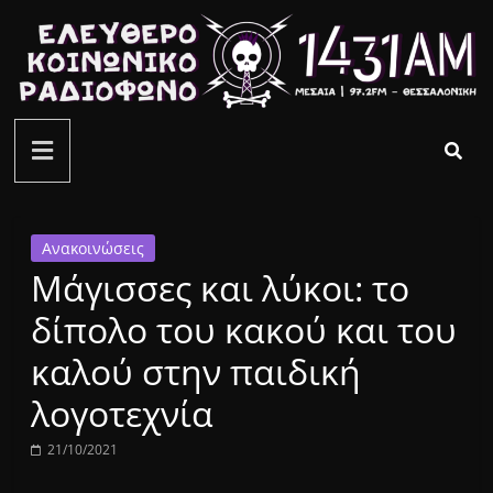
Μετάβαση
σε
περιεχόμενο
ελεύθερο
κοινωνικό
ραδιόφωνο
Ανακοινώσεις
Μάγισσες και λύκοι: το
1431AM
δίπολο του κακού και του
καλού στην παιδική
λογοτεχνία
21/10/2021