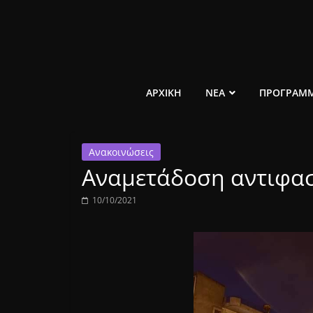
Μετάβαση
σε
περιεχόμενο
ελεύθερο
ΑΡΧΙΚΗ
ΝΕΑ
ΠΡΟΓΡΑΜ
κοινωνικό
Ανακοινώσεις
ραδιόφωνο
Αναμετάδοση αντιφασ
1431AM
10/10/2021