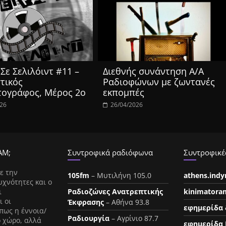
Σε Σελιλόιντ #11 –
Διεθνής συνάντηση Α/Α
τικός
Ραδιοφώνων με ζωντανές
τογράφος, Μέρος 2ο
εκπομπές
026
26/04/2026
ΑΜ;
Συντροφικά ραδιόφωνα
Συντροφικές
ε την
105fm
– Μυτιλήνη 105.0
athens.ind
υχνότητες και ο
ι
Ραδιοζώνες Ανατρεπτικής
kinimatora
ι οι
Έκφρασης
– Αθήνα 93.8
εφημερίδα 
πως η έννοια/
Ραδιουργία
– Αγρίνιο 87.7
ο χώρο, αλλά
εφημερίδα 