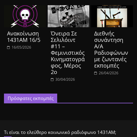
Ανακοίνωση
Όνειρα Σε
Διεθνής
1431ΑΜ 16/5
Σελιλόιντ
συνάντηση
#11 –
Α/Α
16/05/2026
Φεμινιστικός
Ραδιοφώνων
Κινηματογρά
με ζωντανές
φος, Μέρος
εκπομπές
2ο
26/04/2026
30/04/2026
Πρόσφατες εκπομπές
Τι είναι το ελεύθερο κοινωνικό ραδιόφωνο 1431ΑΜ;