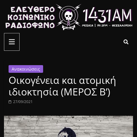
Μετάβαση
σε
περιεχόμενο
ελεύθερο
κοινωνικό
ραδιόφωνο
Ανακοινώσεις
Οικογένεια και ατομική
1431AM
ιδιοκτησία (ΜΕΡΟΣ Β’)
27/09/2021