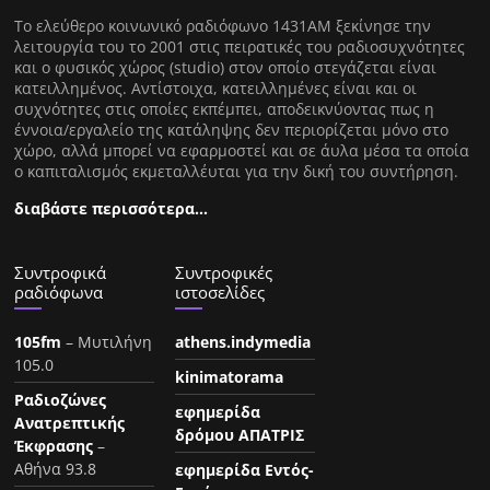
Tο ελεύθερο κοινωνικό ραδιόφωνο 1431AM ξεκίνησε την
λειτουργία του το 2001 στις πειρατικές του ραδιοσυχνότητες
και ο φυσικός χώρος (studio) στον οποίο στεγάζεται είναι
κατειλλημένος. Αντίστοιχα, κατειλλημένες είναι και οι
συχνότητες στις οποίες εκπέμπει, αποδεικνύοντας πως η
έννοια/εργαλείο της κατάληψης δεν περιορίζεται μόνο στο
χώρο, αλλά μπορεί να εφαρμοστεί και σε άυλα μέσα τα οποία
ο καπιταλισμός εκμεταλλέυται για την δική του συντήρηση.
διαβάστε περισσότερα…
Συντροφικά
Συντροφικές
ραδιόφωνα
ιστοσελίδες
105fm
– Μυτιλήνη
athens.indymedia
105.0
kinimatorama
Ραδιοζώνες
εφημερίδα
Ανατρεπτικής
δρόμου ΑΠΑΤΡΙΣ
Έκφρασης
–
Αθήνα 93.8
εφημερίδα Εντός-