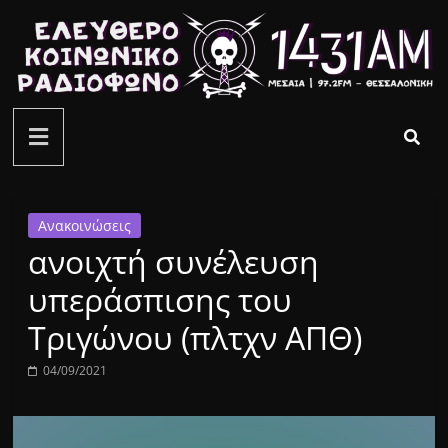
Μετάβαση
σε
περιεχόμενο
ελεύθερο
κοινωνικό
ραδιόφωνο
Ανακοινώσεις
ανοιχτή συνέλευση
1431AM
υπεράσπισης του
Τριγώνου (πλτχν ΑΠΘ)
04/09/2021