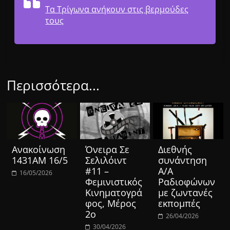
Τα Τρίγωνα ανήκουν στις βερμούδες
τους
Περισσότερα...
Ανακοίνωση
Όνειρα Σε
Διεθνής
1431ΑΜ 16/5
Σελιλόιντ
συνάντηση
#11 –
Α/Α
16/05/2026
Φεμινιστικός
Ραδιοφώνων
Κινηματογρά
με ζωντανές
φος, Μέρος
εκπομπές
2ο
26/04/2026
30/04/2026