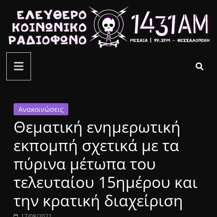
Μετάβαση
σε
περιεχόμενο
ελεύθερο
κοινωνικό
ραδιόφωνο
Ανακοινώσεις
Θεματική ενημερωτική
1431AM
εκπομπή σχετικά με τα
πύρινα μέτωπα του
τελευταίου 15ημέρου και
την κρατική διαχείριση
17/08/2021