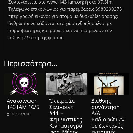
Συντονιστειτε στο www.1431am.org ή στα 97.3fm
Τηλέφωνο επικοινωνίας για παρεμβασεις 6980290275
*περιγραφή εικόνας για άτομα με δυσκολίες όρασης:
άνθρωποι να κάθονται στο χώμα εξοπλισμένοι με
πυροσβεστηρες και μασκες και να περιμένουν την
πιθανή έλευση της φωτιάς.
Περισσότερα...
Ανακοίνωση
Όνειρα Σε
Διεθνής
1431ΑΜ 16/5
Σελιλόιντ
συνάντηση
#11 –
Α/Α
16/05/2026
Φεμινιστικός
Ραδιοφώνων
Κινηματογρά
με ζωντανές
φος, Μέρος
εκπομπές