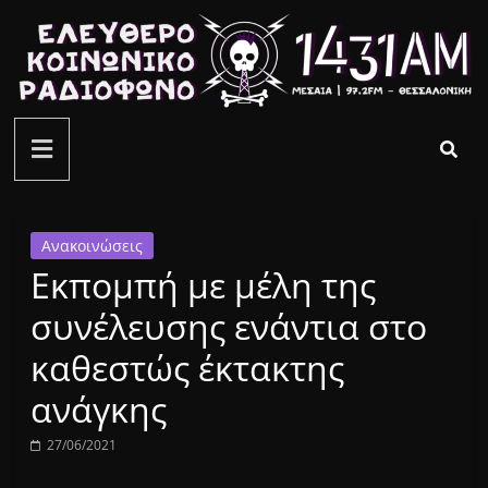
Μετάβαση
σε
περιεχόμενο
ελεύθερο
κοινωνικό
ραδιόφωνο
Ανακοινώσεις
Εκπομπή με μέλη της
1431AM
συνέλευσης ενάντια στο
καθεστώς έκτακτης
ανάγκης
27/06/2021