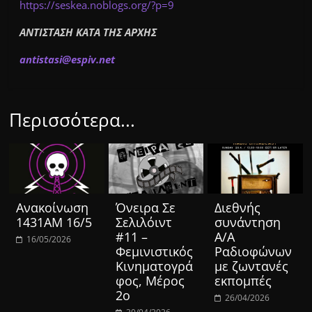
https://seskea.noblogs.org/?p=9
ΑΝΤΙΣΤΑΣΗ ΚΑΤΑ ΤΗΣ ΑΡΧΗΣ
a
ntistas
i
@
espiv.
n
et
Περισσότερα...
Ανακοίνωση
Όνειρα Σε
Διεθνής
1431ΑΜ 16/5
Σελιλόιντ
συνάντηση
#11 –
Α/Α
16/05/2026
Φεμινιστικός
Ραδιοφώνων
Κινηματογρά
με ζωντανές
φος, Μέρος
εκπομπές
2ο
26/04/2026