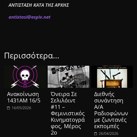
ΑΝΤΙΣΤΑΣΗ ΚΑΤΑ ΤΗΣ ΑΡΧΗΣ
a
ntistas
i
@
espiv.
n
et
Περισσότερα...
Ανακοίνωση
Όνειρα Σε
Διεθνής
1431ΑΜ 16/5
Σελιλόιντ
συνάντηση
#11 –
Α/Α
16/05/2026
Φεμινιστικός
Ραδιοφώνων
Κινηματογρά
με ζωντανές
φος, Μέρος
εκπομπές
2ο
26/04/2026