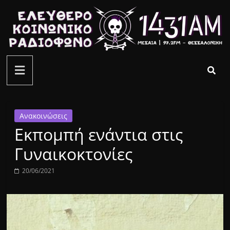
Μετάβαση
σε
περιεχόμενο
ελεύθερο
κοινωνικό
ραδιόφωνο
Ανακοινώσεις
Εκπομπή ενάντια στις
1431AM
Γυναικοκτονίες
20/06/2021