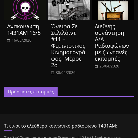
Ανακοίνωση
Όνειρα Σε
Διεθνής
1431ΑΜ 16/5
Σελιλόιντ
συνάντηση
#11 –
Α/Α
16/05/2026
Φεμινιστικός
Ραδιοφώνων
Κινηματογρά
με ζωντανές
φος, Μέρος
εκπομπές
2ο
26/04/2026
30/04/2026
Πρόσφατες εκπομπές
Τι είναι το ελεύθερο κοινωνικό ραδιόφωνο 1431ΑΜ;
Tο ελεύθερο κοινωνικό ραδιόφωνο 1431AM ξεκίνησε την