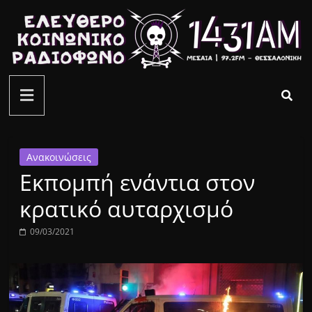
Μετάβαση
σε
περιεχόμενο
ελεύθερο
κοινωνικό
ραδιόφωνο
Ανακοινώσεις
Εκπομπή ενάντια στον
1431AM
κρατικό αυταρχισμό
09/03/2021