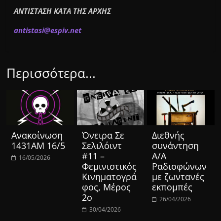
ΑΝΤΙΣΤΑΣΗ ΚΑΤΑ ΤΗΣ ΑΡΧΗΣ
a
ntistas
i
@
espiv.
n
et
Περισσότερα...
Ανακοίνωση
Όνειρα Σε
Διεθνής
1431ΑΜ 16/5
Σελιλόιντ
συνάντηση
#11 –
Α/Α
16/05/2026
Φεμινιστικός
Ραδιοφώνων
Κινηματογρά
με ζωντανές
φος, Μέρος
εκπομπές
2ο
26/04/2026
30/04/2026