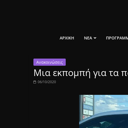
Μετάβαση
σε
περιεχόμενο
ελεύθερο
ΑΡΧΙΚΗ
ΝΕΑ
ΠΡΟΓΡΑΜ
κοινωνικό
Ανακοινώσεις
ραδιόφωνο
Μια εκπομπή για τα πά
1431AM
06/10/2020