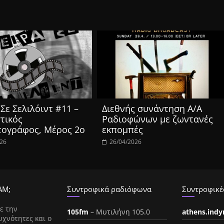
Σε Σελιλόιντ #11 –
Διεθνής συνάντηση Α/Α
τικός
Ραδιοφώνων με ζωντανές
τογράφος, Μέρος 2ο
εκπομπές
026
26/04/2026
ΑΜ;
Συντροφικά ραδιόφωνα
Συντροφικές
ε την
105fm
– Μυτιλήνη 105.0
athens.ind
υχνότητες και ο