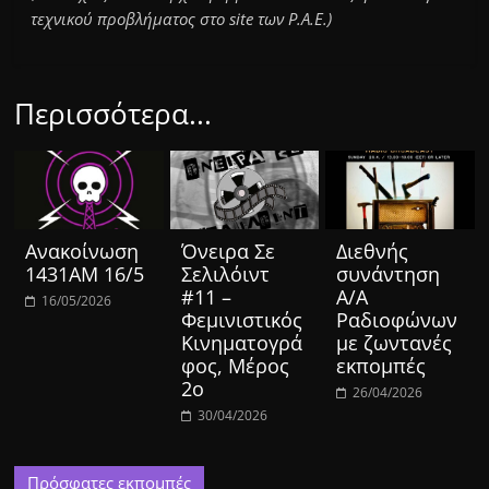
τεχνικού προβλήματος στο site των Ρ.Α.Ε.)
Περισσότερα...
Ανακοίνωση
Όνειρα Σε
Διεθνής
1431ΑΜ 16/5
Σελιλόιντ
συνάντηση
#11 –
Α/Α
16/05/2026
Φεμινιστικός
Ραδιοφώνων
Κινηματογρά
με ζωντανές
φος, Μέρος
εκπομπές
2ο
26/04/2026
30/04/2026
Πρόσφατες εκπομπές