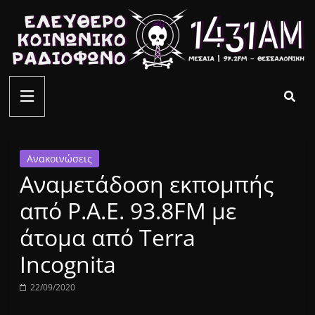
Μετάβαση
σε
περιεχόμενο
ελεύθερο
κοινωνικό
ραδιόφωνο
Ανακοινώσεις
Αναμετάδοση εκπομπής
1431AM
από Ρ.Α.Ε. 93.8FM με
άτομα από Terra
Incognita
22/09/2020