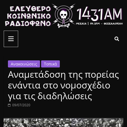
Μετάβαση
σε
περιεχόμενο
ελεύθερο
κοινωνικό
ραδιόφωνο
Ανακοινώσεις
Τοπικά
Αναμετάδοση της πορείας
1431AM
ενάντια στο νομοσχέδιο
για τις διαδηλώσεις
09/07/2020