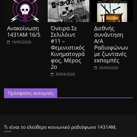
Ανακοίνωση
Όνειρα Σε
Διεθνής
1431ΑΜ 16/5
Σελιλόιντ
συνάντηση
#11 –
Α/Α
16/05/2026
Φεμινιστικός
Ραδιοφώνων
Κινηματογρά
με ζωντανές
φος, Μέρος
εκπομπές
2ο
26/04/2026
30/04/2026
Πρόσφατες εκπομπές
Τι είναι το ελεύθερο κοινωνικό ραδιόφωνο 1431ΑΜ;