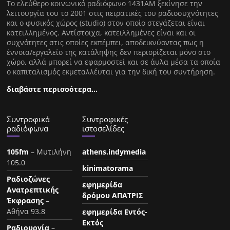
Tο ελεύθερο κοινωνικό ραδιόφωνο 1431AM ξεκίνησε την
λειτουργία του το 2001 στις πειρατικές του ραδιοσυχνότητες
και ο φυσικός χώρος (studio) στον οποίο στεγάζεται είναι
κατειλλημένος. Αντίστοιχα, κατειλλημένες είναι και οι
συχνότητες στις οποίες εκπέμπει, αποδεικνύοντας πως η
έννοια/εργαλείο της κατάληψης δεν περιορίζεται μόνο στο
χώρο, αλλά μπορεί να εφαρμοστεί και σε άυλα μέσα τα οποία
ο καπιταλισμός εκμεταλλέυται για την δική του συντήρηση.
διαβάστε περισσότερα…
Συντροφικά
Συντροφικές
ραδιόφωνα
ιστοσελίδες
105fm
– Μυτιλήνη
athens.indymedia
105.0
kinimatorama
Ραδιοζώνες
εφημερίδα
Ανατρεπτικής
δρόμου ΑΠΑΤΡΙΣ
Έκφρασης
–
Αθήνα 93.8
εφημερίδα Εντός-
Εκτός
Ραδιουργία
–