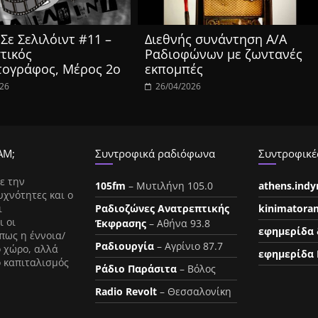
Σε Σελιλόιντ #11 –
Διεθνής συνάντηση Α/Α
τικός
Ραδιοφώνων με ζωντανές
τογράφος, Μέρος 2ο
εκπομπές
026
26/04/2026
ΑΜ;
Συντροφικά ραδιόφωνα
Συντροφικές
ε την
105fm
– Μυτιλήνη 105.0
athens.ind
υχνότητες και ο
ι
Ραδιοζώνες Ανατρεπτικής
kinimatora
ι οι
Έκφρασης
– Αθήνα 93.8
εφημερίδα 
πως η έννοια/
Ραδιουργία
– Αγρίνιο 87.7
ο χώρο, αλλά
εφημερίδα 
ο καπιταλισμός
Ράδιο Παράσιτα
– Βόλος
Radio Revolt
– Θεσσαλονίκη