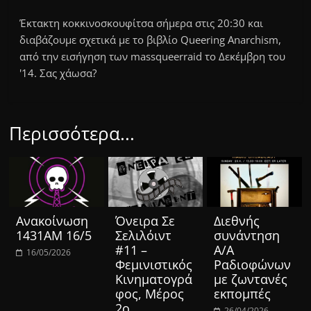
Έκτακτη κοκκινοσκουφίτσα σήμερα στις 20:30 και
διαβάζουμε σχετικά με το βιβλίο Queering Anarchism,
από την εισήγηση των massqueerraid το Δεκέμβρη του
'14. Σας χάωσα?
Περισσότερα...
Ανακοίνωση
Όνειρα Σε
Διεθνής
1431ΑΜ 16/5
Σελιλόιντ
συνάντηση
#11 –
Α/Α
16/05/2026
Φεμινιστικός
Ραδιοφώνων
Κινηματογρά
με ζωντανές
φος, Μέρος
εκπομπές
2ο
26/04/2026