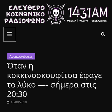
Μετάβαση
σε
περιεχόμενο
ελεύθερο
κοινωνικό
ραδιόφωνο
Ανακοινώσεις
Όταν η
1431AM
κοκκινοσκουφίτσα έφαγε
το λύκο —- σήμερα στις
20:30
16/09/2019