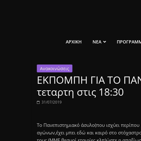
Μετάβαση
σε
περιεχόμενο
ελεύθερο
ΑΡΧΙΚΗ
ΝΕΑ
ΠΡΟΓΡΑΜ
κοινωνικό
Ανακοινώσεις
ραδιόφωνο
ΕΚΠΟΜΠΗ ΓΙΑ ΤΟ ΠΑ
1431AM
τεταρτη στις 18:30
31/07/2019
Το Πανεπιστημιακό άσυλο(που ισχύει περίπου
αγώνων,έχει μπει εδώ και καιρό στο στόχαστ
τους (ΜΜΕ,θεσμοί,εταιρίες κλπ)ώστε η απαξίω