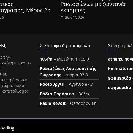
τικός
Ραδιοφώνων με ζωντανές
τογράφος, Μέρος 2ο
εκπομπές
026
26/04/2026
ΑΜ;
Συντροφικά ραδιόφωνα
Συντροφικές
ε την
105fm
– Μυτιλήνη 105.0
athens.ind
υχνότητες και ο
ι
Ραδιοζώνες Ανατρεπτικής
kinimatora
ι οι
Έκφρασης
– Αθήνα 93.8
εφημερίδα 
πως η έννοια/
Ραδιουργία
– Αγρίνιο 87.7
ο χώρο, αλλά
εφημερίδα 
ο καπιταλισμός
Ράδιο Παράσιτα
– Βόλος
Radio Revolt
– Θεσσαλονίκη
oading...