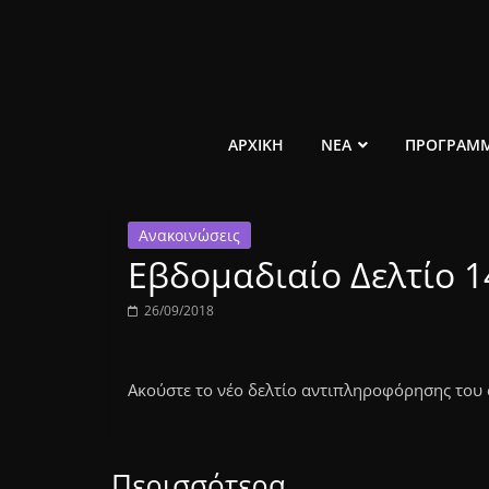
Μετάβαση
σε
περιεχόμενο
ελεύθερο
ΑΡΧΙΚΗ
ΝΕΑ
ΠΡΟΓΡΑΜ
κοινωνικό
Ανακοινώσεις
ραδιόφωνο
Εβδομαδιαίο Δελτίο 
1431AM
26/09/2018
Ακούστε το νέο δελτίο αντιπληροφόρησης του
Περισσότερα...