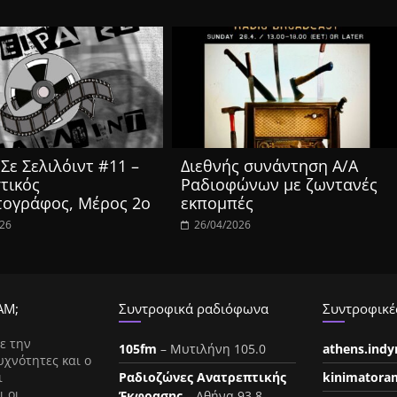
Σε Σελιλόιντ #11 –
Διεθνής συνάντηση Α/Α
τικός
Ραδιοφώνων με ζωντανές
τογράφος, Μέρος 2ο
εκπομπές
026
26/04/2026
ΑΜ;
Συντροφικά ραδιόφωνα
Συντροφικές
ε την
105fm
– Μυτιλήνη 105.0
athens.ind
υχνότητες και ο
ι
Ραδιοζώνες Ανατρεπτικής
kinimatora
ι οι
Έκφρασης
– Αθήνα 93.8