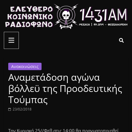
Μετάβαση
σε
περιεχόμενο
ελεύθερο
κοινωνικό
ραδιόφωνο
Ανακοινώσεις
Αναμετάδοση αγώνα
1431AM
βόλλεϋ της Προοδευτικής
Τούμπας
23/02/2018
Την Κυριακή 25//Φεβ στις 14:00 θα πραγματοποιηθεί