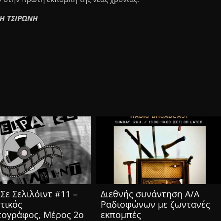
ΡΗ ΤΣΙΡΩΝΗ
Σε Σελιλόιντ #11 –
Διεθνής συνάντηση Α/Α
τικός
Ραδιοφώνων με ζωντανές
τογράφος, Μέρος 2ο
εκπομπές