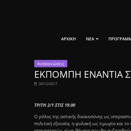
Μετάβαση
σε
περιεχόμενο
ελεύθερο
ΑΡΧΙΚΗ
ΝΕΑ
ΠΡΟΓΡΑΜ
κοινωνικό
Ανακοινώσεις
ραδιόφωνο
ΕΚΠΟΜΠΗ ΕΝΑΝΤΙΑ Σ
1431AM
30/12/2017
ΤΡΙΤΗ 2/1 ΣΤΙΣ 19.00
Ο ρόλος της αστικής δικαιοσύνης ως υπερασπισ
πολιτική εξουσία, η φυλακή ως τιμωρία και το
επαναστατών, είναι θέματα που θα συζητηθούν