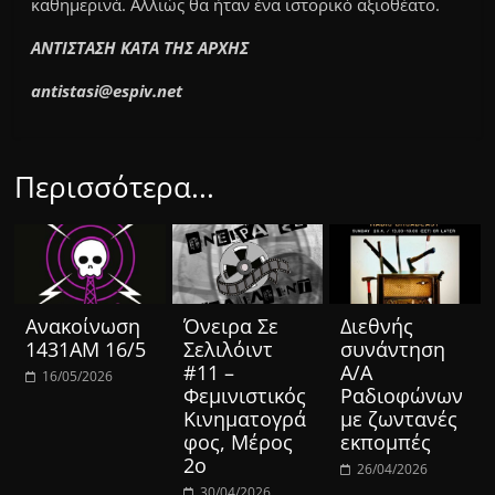
καθημερινά. Αλλιώς θα ήταν ένα ιστορικό αξιοθέατο.
ΑΝΤΙΣΤΑΣΗ ΚΑΤΑ ΤΗΣ ΑΡΧΗΣ
antistasi@espiv.net
Περισσότερα...
Ανακοίνωση
Όνειρα Σε
Διεθνής
1431ΑΜ 16/5
Σελιλόιντ
συνάντηση
#11 –
Α/Α
16/05/2026
Φεμινιστικός
Ραδιοφώνων
Κινηματογρά
με ζωντανές
φος, Μέρος
εκπομπές
2ο
26/04/2026
30/04/2026